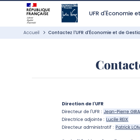
Aller à l’entête de page
Aller au menu principale
Aller au contenu principal
Aller à la recherche
Passer aux cookies
Aller au pied de page
UFR d'Économie e
Accueil
Contactez l'UFR d'Économie et de Gesti
Contact
Direction de l'UFR
Directeur de l'UFR :
Jean-Pierre GIR
Directrice adjointe :
Lucile REIX
Directeur administratif :
Patrick L