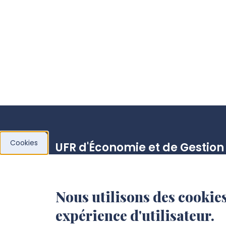
Cookies
UFR d'Économie et de Gestion
Pôle Cathédrale
10, placette Lafleur, 80027 AMIENS Cedex
Nous utilisons des cookies
1
expérience d'utilisateur.
BP 2716